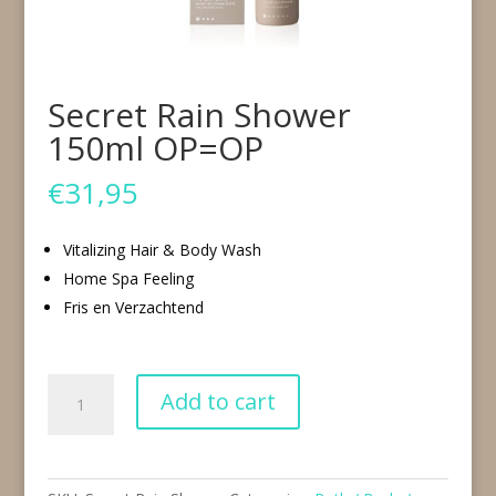
Secret Rain Shower
150ml OP=OP
€
31,95
Vitalizing Hair & Body Wash
Home Spa Feeling
Fris en Verzachtend
Secret
Add to cart
Rain
Shower
150ml
OP=OP