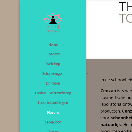
Home
Over ons
Webshop
Behandelingen
In de schoonhei
Dr. Platon
Cenzaa
is ‘s we
Diode ICE Laser ontharing
cosmedische hui
Losse behandelingen
laboratoria ontw
producten.
Cen
Filosofie
voor
schoonhe
Cadeaubon
natuurlijk
. Het
producten en be
Contact