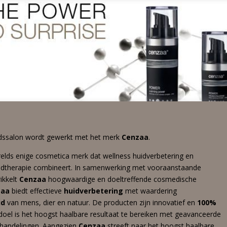
dssalon wordt gewerkt met het merk
Cenzaa
.
relds enige cosmetica merk dat wellness huidverbetering en
dtherapie combineert. In samenwerking met vooraanstaande
ikkelt
Cenzaa
hoogwaardige en doeltreffende cosmedische
zaa
biedt effectieve
huidverbetering
met waardering
id
van mens, dier en natuur. De producten zijn innovatief en
100%
 doel is het hoogst haalbare resultaat te bereiken met geavanceerde
handelingen. Aangezien
Cenzaa
streeft naar het hoogst haalbare