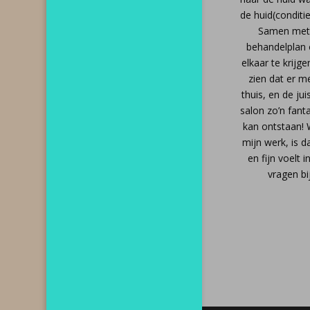
de huid(conditi
Samen met 
behandelplan 
elkaar te krijg
zien dat er m
thuis, en de ju
salon zo’n fant
kan ontstaan! W
mijn werk, is d
en fijn voelt 
vragen bi