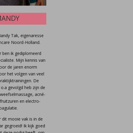
MANDY
Mandy Tak, eigenaresse
incare Noord-Holland.
r ben ik gediplomeerd
ialiste. Mijn kennis van
door de jaren enorm
or het volgen van veel
raktijktrainingen. De
k o.a gevolgd heb zijn de
weefselmassage, acné-
 fruitzuren en electro-
oagulatie.
 dit mooie vak is in de
r gegroeid! Ik kijk goed
at deze nodig heeft, om