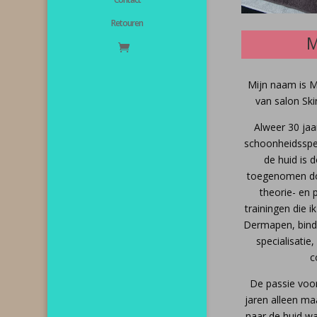
Retouren
Mijn naam is 
van salon Sk
Alweer 30 jaa
schoonheidsspec
de huid is 
toegenomen do
theorie- en p
trainingen die i
Dermapen, bind
specialisatie,
c
De passie voor
jaren alleen maa
naar de huid w