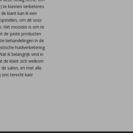
e) te kunnen verbeteren.
de klant kan ik een
opstellen, om dit voor
en. Het mooiste is om te
et de juiste producten
iste behandelingen in de
astische huidverbetering
at ik belangrijk vind in
at de klant zich welkom
in de salon, en met alle
j ons terecht kan!