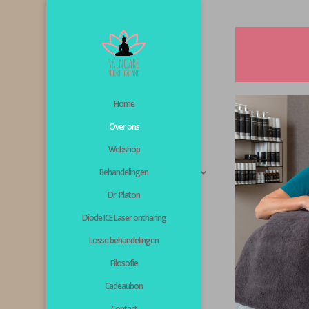
Home
Over ons
Webshop
Behandelingen
Dr. Platon
Diode ICE Laser ontharing
Losse behandelingen
Filosofie
Cadeaubon
Contact