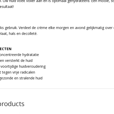
n. Uw huid voelt voller aan en is optimaal gehydrateerd. Een mooie, s
resultaat!
jks gebruik. Verdeel de crème elke morgen en avond gelijkmatig over
laat, hals en decolleté.
FECTEN
oncentreerde hydratatie
t en versterkt de huid
voortijdige huidveroudering
 tegen vrije radicalen
gezonde en stralende huid
products