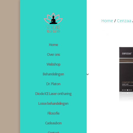
Home
/
Cenzaa
Home
Over ons
Webshop
Behandelingen
Dr. Platon
Diode ICE Laser ontharing
Losse behandelingen
Filosofie
Cadeaubon
Contact