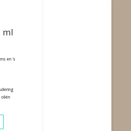
 ml
ens en ’s
udering
 oliën