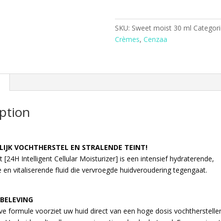
30
ml
quantity
SKU:
Sweet moist 30 ml
Categori
Crèmes
,
Cenzaa
ption
IJK VOCHTHERSTEL EN STRALENDE TEINT!
[24H Intelligent Cellular Moisturizer] is een intensief hydraterende,
e en vitaliserende fluid die vervroegde huidveroudering tegengaat.
 BELEVING
ve formule voorziet uw huid direct van een hoge dosis vochtherstell