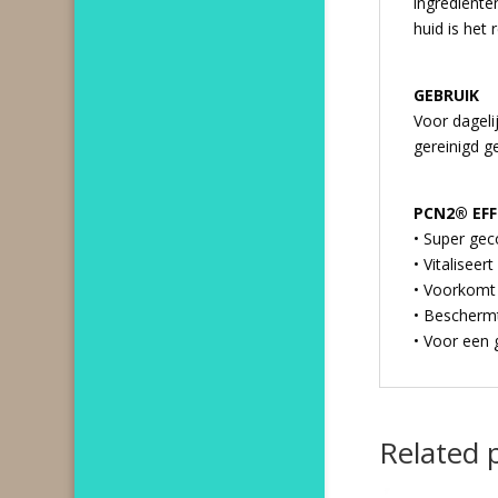
ingrediënte
huid is het 
GEBRUIK
Voor dageli
gereinigd ge
PCN2® EF
• Super gec
• Vitaliseer
• Voorkomt 
• Beschermt
• Voor een 
Related 