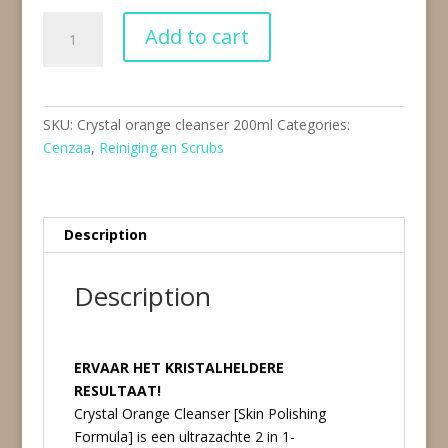
Crystal
Add to cart
orange
cleanser
200
ml
SKU:
Crystal orange cleanser 200ml
Categories:
quantity
Cenzaa
,
Reiniging en Scrubs
Description
Description
ERVAAR HET KRISTALHELDERE
RESULTAAT!
Crystal Orange Cleanser [Skin Polishing
Formula] is een ultrazachte 2 in 1-