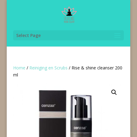
Select Page
Home
/
Reiniging en Scrubs
/ Rise & shine cleanser 200
ml