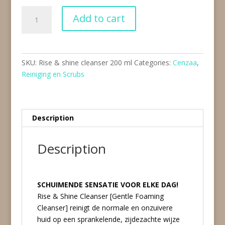
Rise
Add to cart
&
shine
cleanser
200
SKU:
Rise & shine cleanser 200 ml
Categories:
Cenzaa
,
ml
Reiniging en Scrubs
quantity
Description
Description
SCHUIMENDE SENSATIE VOOR ELKE DAG!
Rise & Shine Cleanser [Gentle Foaming
Cleanser] reinigt de normale en onzuivere
huid op een sprankelende, zijdezachte wijze