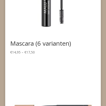
Mascara (6 varianten)
Price
€
14,95
–
€
17,50
range:
€14,95
through
€17,50