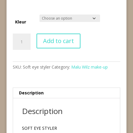
Kleur
Soft
Add to cart
eye
styler
(4
varianten)
SKU:
Soft eye styler
Category:
Malu Wilz make-up
quantity
Description
Description
SOFT EYE STYLER