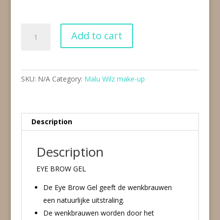
Eyebrow
Add to cart
gel
(2
varianten)
quantity
SKU:
N/A
Category:
Malu Wilz make-up
Description
Description
EYE BROW GEL
De Eye Brow Gel geeft de wenkbrauwen
een natuurlijke uitstraling.
De wenkbrauwen worden door het