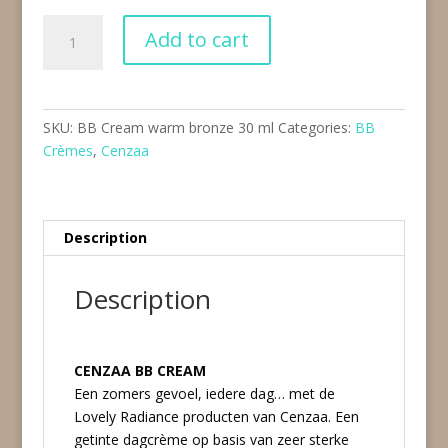
BB
Add to cart
Cream
warm
bronze
30
SKU:
BB Cream warm bronze 30 ml
Categories:
BB
ml
Crèmes
,
Cenzaa
quantity
Description
Description
CENZAA BB CREAM
Een zomers gevoel, iedere dag… met de
Lovely Radiance producten van Cenzaa. Een
getinte dagcrème op basis van zeer sterke