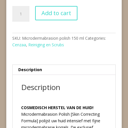
Microdermabrasion
Add to cart
polish
150
ml
quantity
SKU:
Microdermabrasion polish 150 ml
Categories:
Cenzaa
,
Reiniging en Scrubs
Description
Description
COSMEDISCH HERSTEL VAN DE HUID!
Microdermabrasion Polish [Skin Correcting
Formula] polijst uw huid intensief met fijne
microdermabrasie korrels. De exclusief