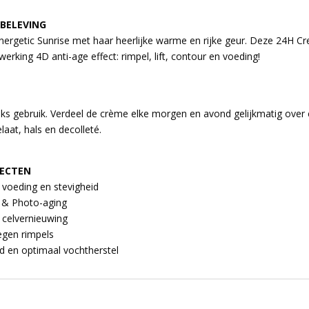
 BELEVING
nergetic Sunrise met haar heerlijke warme en rijke geur. Deze 24H C
erking 4D anti-age effect: rimpel, lift, contour en voeding!
jks gebruik. Verdeel de crème elke morgen en avond gelijkmatig over
laat, hals en decolleté.
FECTEN
e voeding en stevigheid
g & Photo-aging
t celvernieuwing
tegen rimpels
end en optimaal vochtherstel