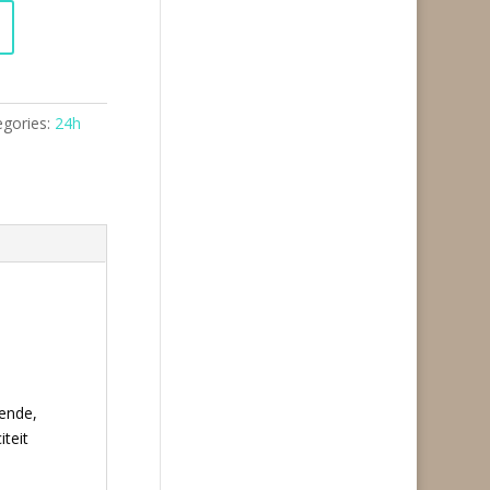
egories:
24h
rende,
iteit