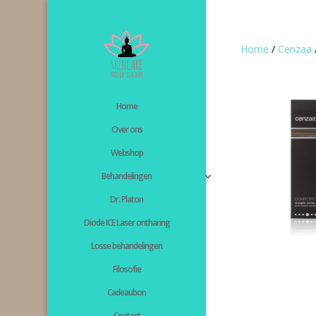
Home
/
Cenzaa
Home
Over ons
Webshop
Behandelingen
Dr. Platon
Diode ICE Laser ontharing
Losse behandelingen
Filosofie
Cadeaubon
Contact