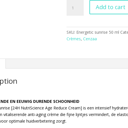
Energetic
Add to cart
sunrise
50
ml
quantity
SKU:
Energetic sunrise 50 ml
Cat
Crèmes
,
Cenzaa
ption
RENDE EN EEUWIG DURENDE SCHOONHEID
unrise [24H NutriScience Age Reduce Cream] is een intensief hydrate
vitaliserende anti-aging crème die fijne lijntjes vermindert, de elastic
 voor optimale huidverbetering zorgt.