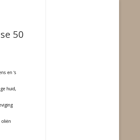
ise 50
ens en ’s
ge huid,
eviging
 oliën