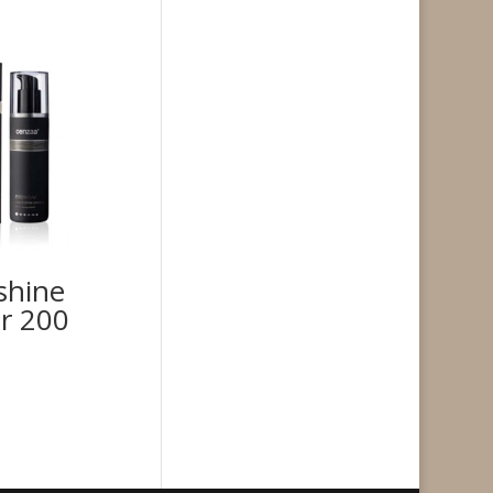
shine
er 200