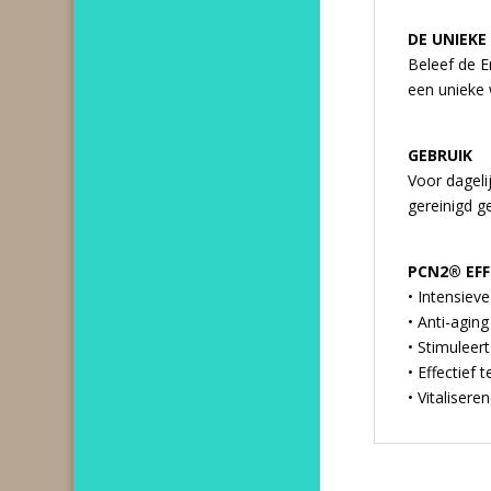
DE UNIEKE
Beleef de E
een unieke w
GEBRUIK
Voor dageli
gereinigd ge
PCN2® EF
• Intensiev
• Anti-agin
• Stimuleer
• Effectief 
• Vitaliser