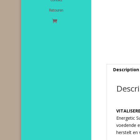
Retouren
Description
Descri
VITALISE
Energetic S
voedende en 
herstelt en