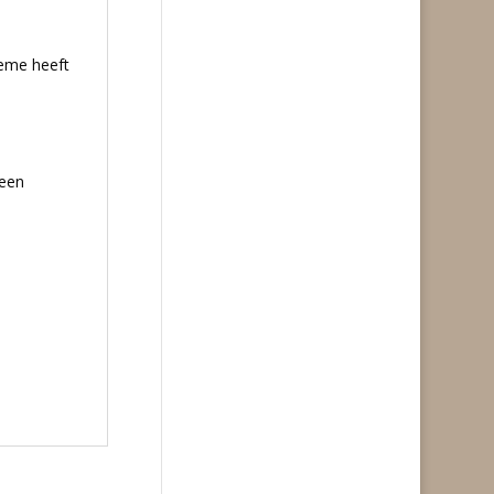
reme heeft
 een