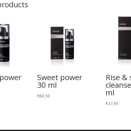
products
 power
Sweet power
Rise & 
30 ml
cleans
ml
€
60,50
€
37,95