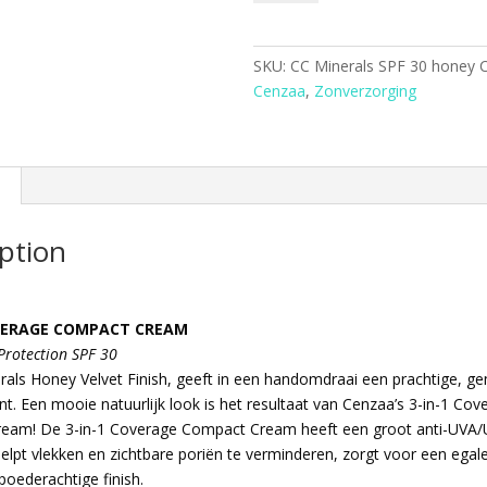
SPF
30
honey
SKU:
CC Minerals SPF 30 honey
C
quantity
Cenzaa
,
Zonverzorging
ption
OVERAGE COMPACT CREAM
Protection SPF 30
als Honey Velvet Finish, geeft in een handomdraai een prachtige, g
int. Een mooie natuurlijk look is het resultaat van Cenzaa’s 3-in-1 Cov
eam! De 3-in-1 Coverage Compact Cream heeft een groot anti-UVA
elpt vlekken en zichtbare poriën te verminderen, zorgt voor een egale
poederachtige finish.