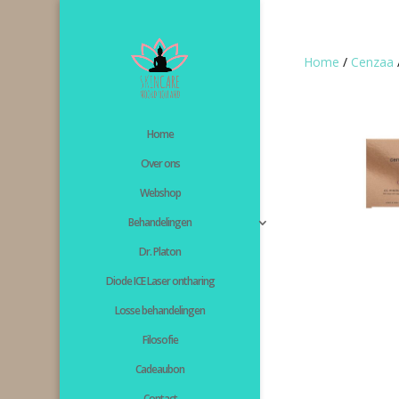
Home
/
Cenzaa
Home
Over ons
Webshop
Behandelingen
Dr. Platon
Diode ICE Laser ontharing
Losse behandelingen
Filosofie
Cadeaubon
Contact