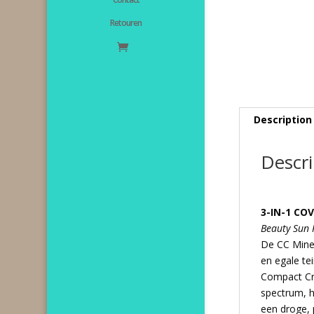
Retouren
Description
Descri
3-IN-1 C
Beauty Sun 
De CC Miner
en egale te
Compact Cr
spectrum, h
een droge, 