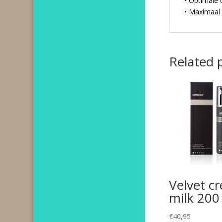
• Optimale
• Maximaal 
Related 
Velvet c
milk 200
€
40,95