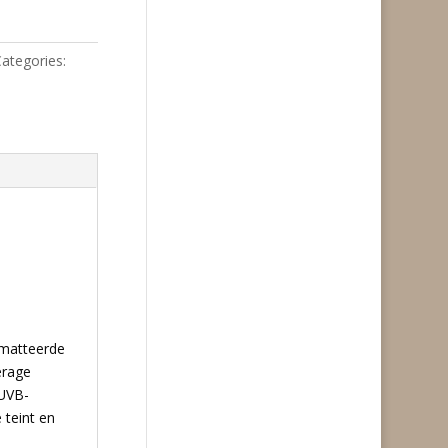
ategories:
ematteerde
erage
/UVB-
 teint en