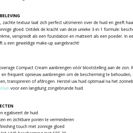
 BELEVING
e, zachte textuur laat zich perfect uitsmeren over de huid en geeft ha
onnige gloed. Ontdek de kracht van deze unieke 3-in-1 formule: besch
ème, verspreidt als een foundation en matteert als een poeder. In
eft u een geweldige make-up aangebracht!
Coverage Compact Cream aanbrengen vóór blootstelling aan de zon. 
 en frequent opnieuw aanbrengen om de bescherming te behouden, 
n, transpireren of afdrogen. Herstel uw huid optimaal na het zonn
tersun
voor een langdurig zongebruinde huid.
FECTEN
en egaliseert de huid
kken en zichtbare poriën te verminderen
 finishing touch met zonnige gloed