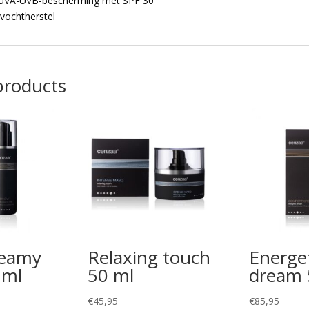
 UVA-UVB-bescherming met SPF 30
vochtherstel
products
reamy
Relaxing touch
Energet
 ml
50 ml
dream 
€
45,95
€
85,95