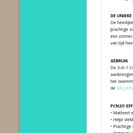
DE UNIEKE
De heerlijk
prachtige z
een zonnecr
van tijd he
GEBRUIK
De 3-in-1 
aanbrengen
het zwemme
de
Silky Af
PCN2® EF
• Matteert 
• Helpt vle
• Prachtige