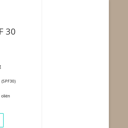
F 30
g
n (SPF30)
 oliën