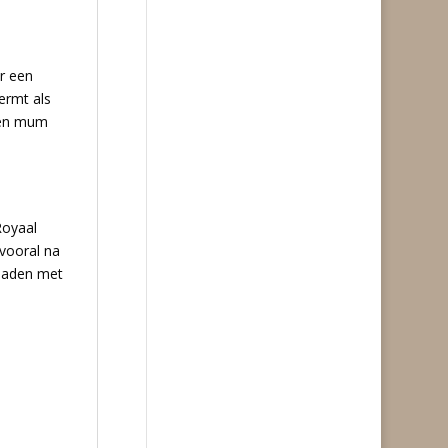
ar een
ermt als
 een mum
Royaal
vooral na
ebaden met